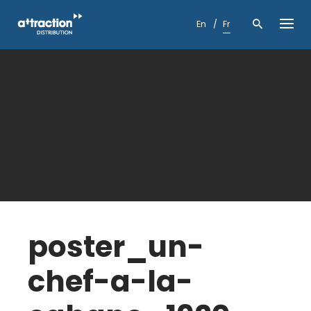
Skip
to
En
Fr
content
poster_un-
chef-a-la-