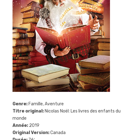
Genre:
Famille, Aventure
Titre original:
Nicolas Noël: Les livres des enfants du
monde
Année:
2019
Original Version:
Canada
Durée:
76′