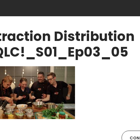
traction Distribution
LC!_S01_Ep03_05
CONT