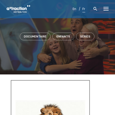
Skip
to
En
Fr
content
DOCUMENTAIRE
ENFANTS
SÉRIES