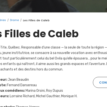
éries
/
Drame
/
Les Filles de Caleb
s Filles de Caleb
Tite, Québec. Responsable d’une classe — la seule de toute la région — 
, jeune institutrice, se consacre à sa nouvelle vocation avec enthou
t tout particulièrement celui du bel Ovila qu’elle épousera… pour le meil
es enfants qui naîtront, il aime aussi les grands espaces et l’aventure
tachants et des destins hors du commun.
eur:
Jean Beaudin
CONT
ste:
Fernand Dansereau
aux comédiens:
Marina Orsini, Roy Dupuis
eurs:
Lorraine Richard, Michel Gauthier, Monique H.