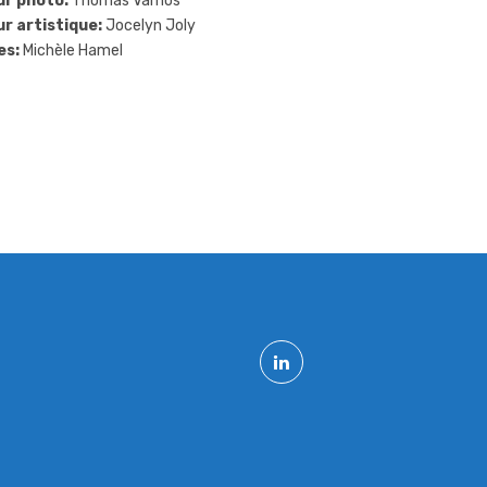
ur photo:
Thomas Vamos
r artistique:
Jocelyn Joly
es:
Michèle Hamel