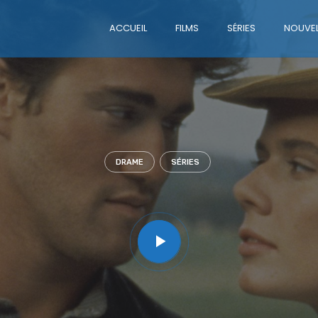
ACCUEIL
FILMS
SÉRIES
NOUVEL
DRAME
SÉRIES