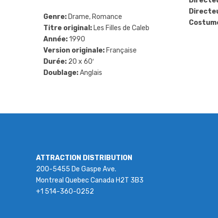
Directe
Directeu
Genre:
Drame, Romance
Costum
Titre original:
Les Filles de Caleb
Année:
1990
Version originale:
Française
Durée:
20 x 60′
Doublage:
Anglais
ATTRACTION DISTRIBUTION
200-5455 De Gaspe Ave.
Montreal Quebec Canada H2T 3B3
+1 514-360-0252