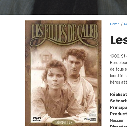
Home
/
S
Le
1900. St-
Bordeleau
de tous e
bientôt l
héros at
Réalisat
Scénari
Princip
Product
Messier