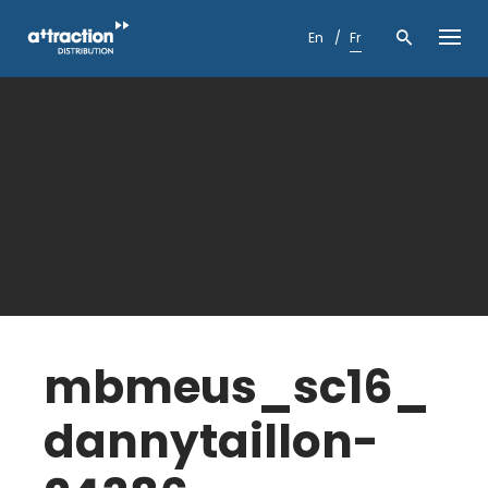
Skip
to
En
Fr
content
mbmeus_sc16_
dannytaillon-