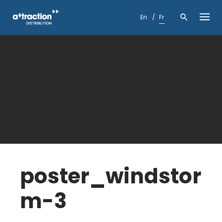
Skip
to
En
Fr
content
poster_windstor
m-3