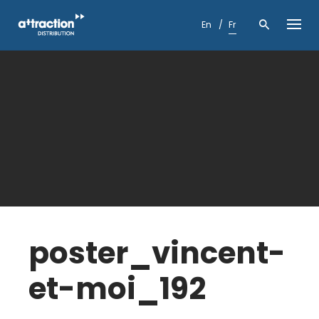
Skip
to
En
Fr
content
poster_vincent-
et-moi_192