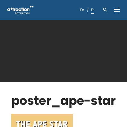
Skip
to
En
Fr
content
poster_ape-star