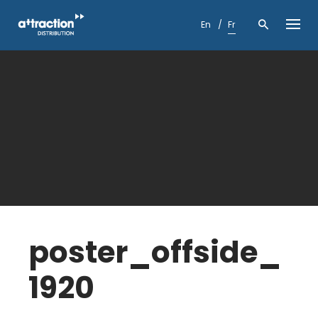
Skip
to
En
Fr
content
poster_offside_
1920