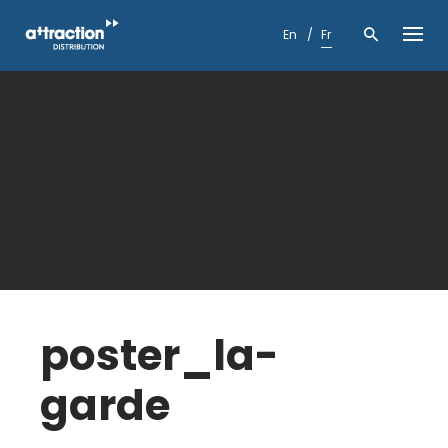
Skip
to
En
Fr
content
poster_la-
garde