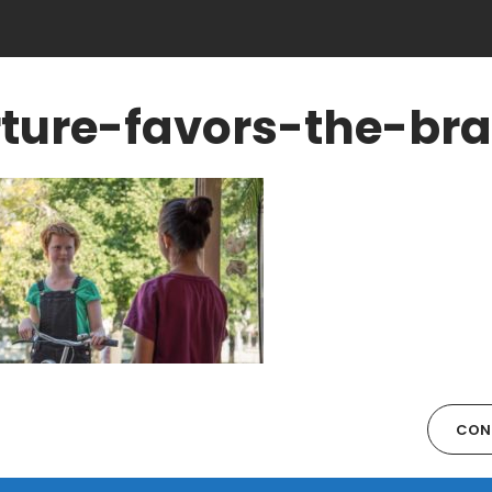
rture-favors-the-br
CONT