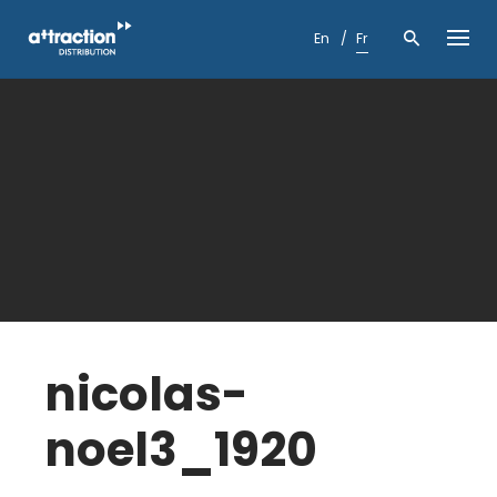
Skip
to
En
Fr
content
nicolas-
noel3_1920