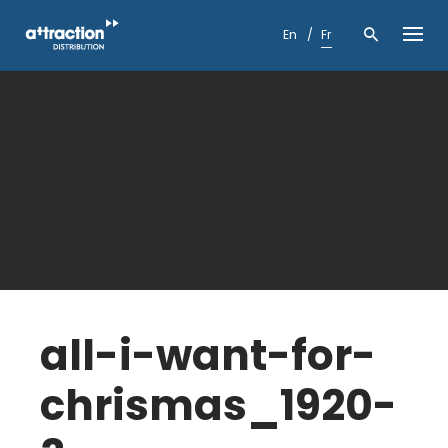
Skip
to
En
Fr
content
all-i-want-for-
chrismas_1920-