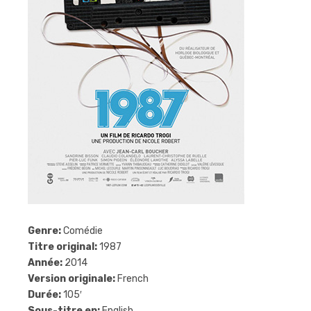
Genre:
Comédie
Titre original:
1987
Année:
2014
Version originale:
French
Durée:
105′
Sous-titre en:
English