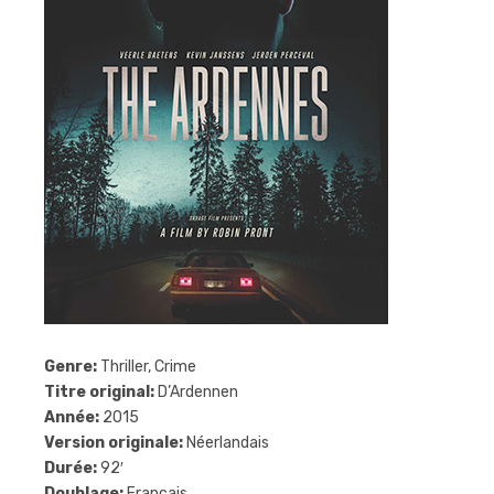
Genre:
Thriller, Crime
Titre original:
D’Ardennen
Année:
2015
Version originale:
Néerlandais
Durée:
92′
Doublage:
Français