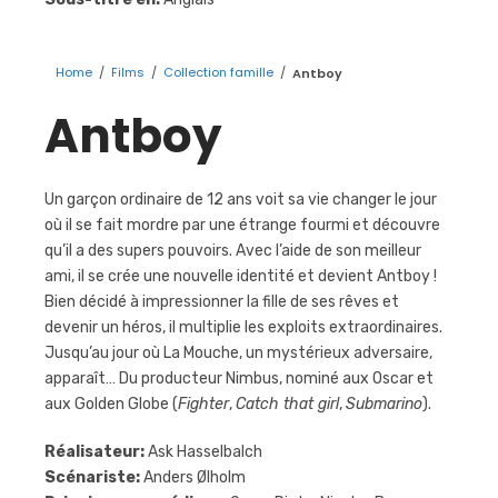
Home
/
Films
/
Collection famille
/
Antboy
Antboy
Un garçon ordinaire de 12 ans voit sa vie changer le jour
où il se fait mordre par une étrange fourmi et découvre
qu’il a des supers pouvoirs. Avec l’aide de son meilleur
ami, il se crée une nouvelle identité et devient Antboy !
Bien décidé à impressionner la fille de ses rêves et
devenir un héros, il multiplie les exploits extraordinaires.
Jusqu’au jour où La Mouche, un mystérieux adversaire,
apparaît… Du producteur Nimbus, nominé aux Oscar et
aux Golden Globe (
Fighter
,
Catch that girl
,
Submarino
).
Réalisateur:
Ask Hasselbalch
Scénariste:
Anders Ølholm