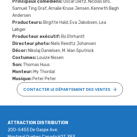
Principaux comédiens:
Oscar Dietz, Nicolas Bro,
Samuel Ting Graf, Amalie Kruse Jensen, Kenneth Bøgh
Andersen
Producteurs:
Birgitte Hald, Eva Jakobsen, Lea
Løbger
Producteur exécutif:
Bo Ehrhardt
Directeur photo:
Niels Reedtz Johansen
Décor:
Nikolaj Danielsen, M. Wan Sputnick
Costumes:
Louize Nissen
Son:
Thomas Huus
Monteur:
My Thordal
Musique:
Peter Peter
CONTACTER LE DÉPARTEMENT DES VENTES
ATTRACTION DISTRIBUTION
200-5455 De Gaspe Ave.
Montreal Quebec Canada H2T 3B3